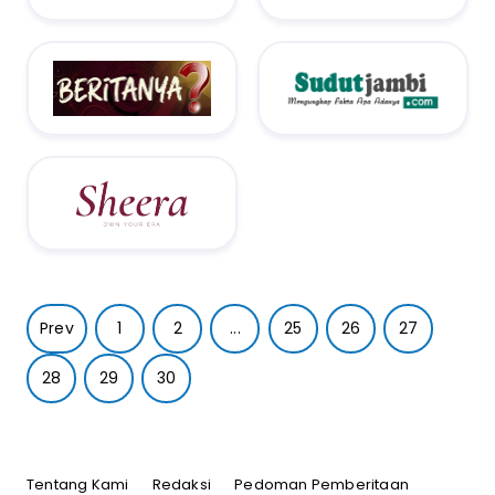
Prev
1
2
...
25
26
27
28
29
30
Tentang Kami
Redaksi
Pedoman Pemberitaan