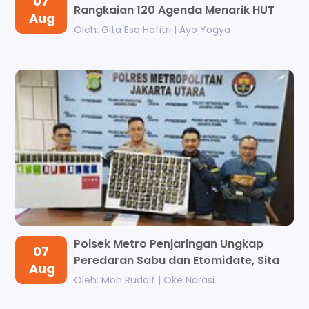
07
Rangkaian 120 Agenda Menarik HUT
Aug
Ke...
Oleh: Gita Esa Hafitri | Ayo Yogya
Polsek Metro Penjaringan Ungkap
07
Peredaran Sabu dan Etomidate, Sita
Aug
111...
Oleh: Moh Rudolf | Oke Narasi