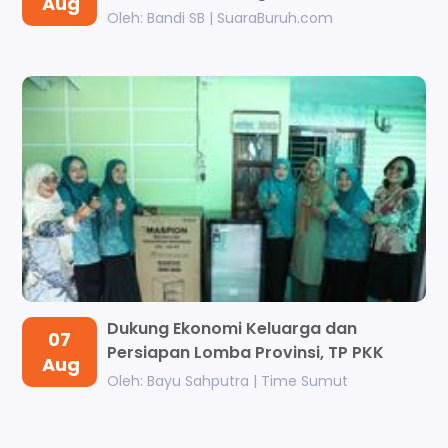
Aug
Oleh: Bandi SB | SuaraBuruh.com
Dukung Ekonomi Keluarga dan
07
Persiapan Lomba Provinsi, TP PKK
Aug
Kabupaten...
Oleh: Bayu Sahputra | Time Sumut