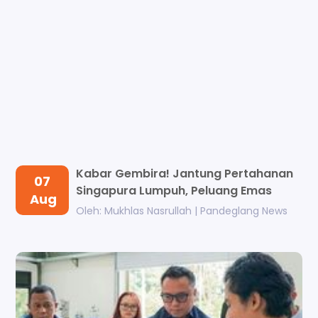
Kabar Gembira! Jantung Pertahanan
07
Singapura Lumpuh, Peluang Emas
Aug
Timna...
Oleh: Mukhlas Nasrullah | Pandeglang News