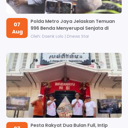
Polda Metro Jaya Jelaskan Temuan
07
996 Benda Menyerupai Senjata di
Aug
Yayas...
Oleh: Daenk Lolo | Dnews Star
Pesta Rakyat Dua Bulan Full, Intip