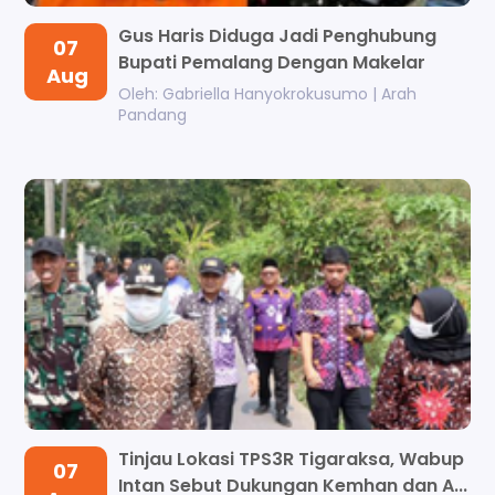
Gus Haris Diduga Jadi Penghubung
07
Bupati Pemalang Dengan Makelar
Aug
Kasus,...
Oleh: Gabriella Hanyokrokusumo | Arah
Pandang
Tinjau Lokasi TPS3R Tigaraksa, Wabup
07
Intan Sebut Dukungan Kemhan dan A...