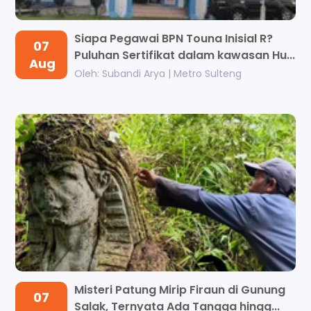
Siapa Pegawai BPN Touna Inisial R?
07
Puluhan Sertifikat dalam kawasan Hu...
Aug
Oleh: Subandi Arya | Metro Sulteng
Misteri Patung Mirip Firaun di Gunung
07
Salak, Ternyata Ada Tangga hingg...