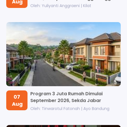
Aug
Oleh: Yuliyanti Anggraeni | Kilat
Program 3 Juta Rumah Dimulai
07
September 2026, Sekda Jabar
Aug
Tegaskan Tak...
Oleh: Tinwarotul Fatonah | Ayo Bandung