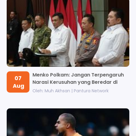
Menko Polkam: Jangan Terpengaruh
07
Narasi Kerusuhan yang Beredar di
Aug
Meds...
Oleh: Muh Akhsan | Pantura Network